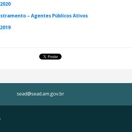
 2020
stramento – Agentes Públicos Ativos
 2019
sead@sead.am.gov.br
o