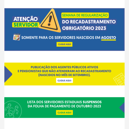
___
__
__
__