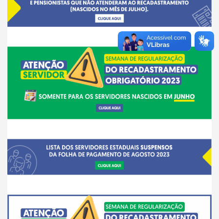
__
___
__