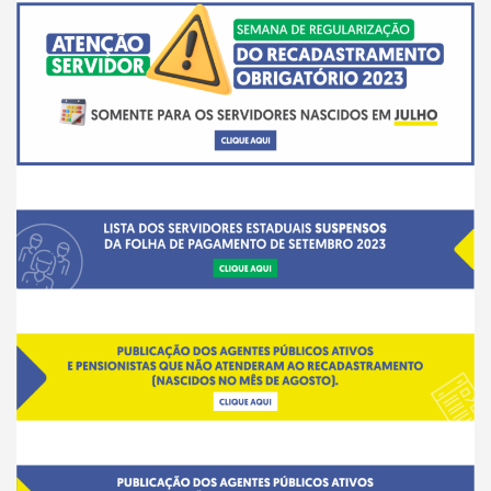
__
__
___