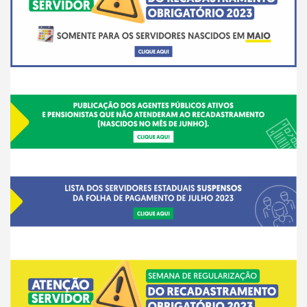
__
__
__