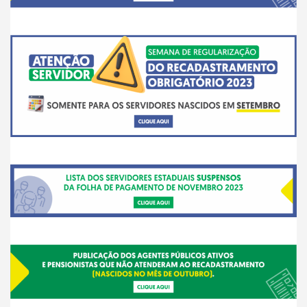
__
___
___