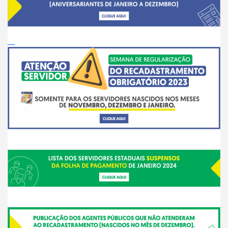
__
___
___