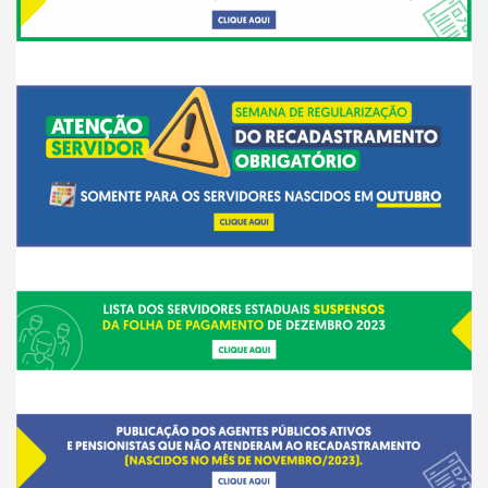
___
___
__