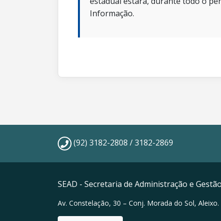
estadual estará, durante todo o per
Informação.
(92) 3182-2808 / 3182-2869
SEAD - Secretaria de Administração e Gestã
Av. Constelação, 30 – Conj. Morada do Sol, Aleixo.