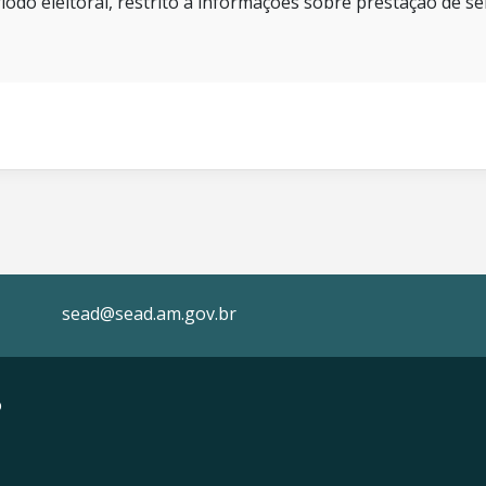
íodo eleitoral, restrito a informações sobre prestação de se
sead@sead.am.gov.br
o