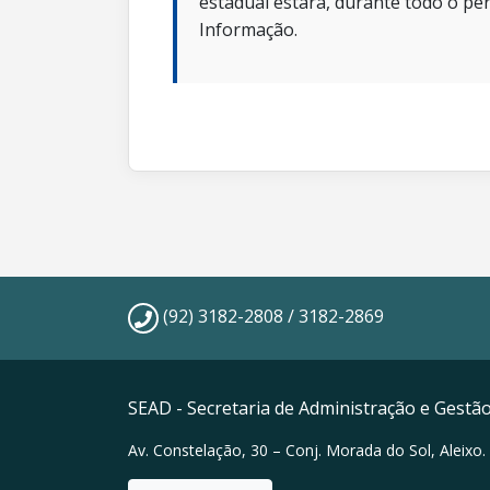
estadual estará, durante todo o per
Informação.
(92) 3182-2808 / 3182-2869
SEAD - Secretaria de Administração e Gestã
Av. Constelação, 30 – Conj. Morada do Sol, Aleixo.