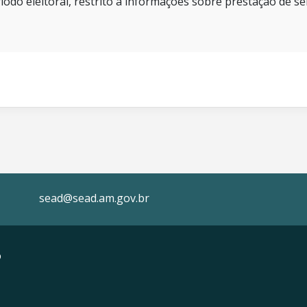
íodo eleitoral, restrito a informações sobre prestação de se
sead@sead.am.gov.br
o